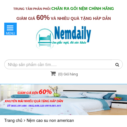
CHĂN RA GỐI NỆM CHÍNH HÃNG
TRUNG TÂM PHÂN PHỐI
60%
GIẢM GIÁ
VÀ NHIỀU QUÀ TẶNG HẤP DẪN
MENU
(
0
) Giỏ hàng
Trang chủ
Nệm cao su non american