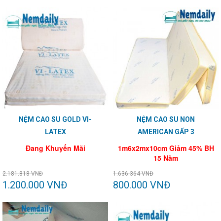
NỆM CAO SU GOLD VI-
NỆM CAO SU NON
LATEX
AMERICAN GẤP 3
Đang Khuyến Mãi
1m6x2mx10cm Giảm 45% BH
15 Năm
2.181.818 VNĐ
1.636.364 VNĐ
1.200.000 VNĐ
800.000 VNĐ