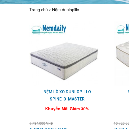
Trang chủ
Nệm dunlopillo
NỆM LÒ XO DUNLOPILLO
SPINE-O-MASTER
Khuyến Mãi Giảm 30%
9.734.000 VNĐ
10.720.0