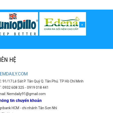
IÊN HỆ
EMDAILY.COM
: 91/17 Lê Sát P. Tân Quý Q. Tân Phú. TP Hồ Chí Minh
: 0932 608 325 - 0919 018 441
mail: Nemdaily91@gmail.com
hông tin chuyển khoản
ribank HCM - chi nhánh Tân Sơn Nhì