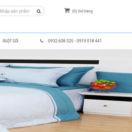
(
0
) Giỏ hàng
RUỘT GỐI
0932 608 325 - 0919 018 441