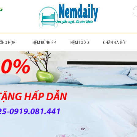
NG
TỔNG HỢP
NỆM BÔNG ÉP
NỆM LÒ XO
CHĂN RA GỐI