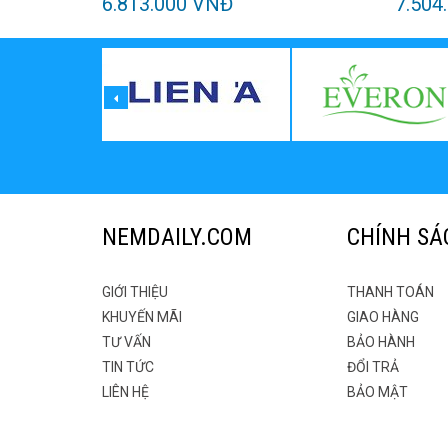
6.813.000 VNĐ
7.504
NEMDAILY.COM
CHÍNH SÁ
GIỚI THIỆU
THANH TOÁN
KHUYẾN MÃI
GIAO HÀNG
TƯ VẤN
BẢO HÀNH
TIN TỨC
ĐỔI TRẢ
LIÊN HỆ
BẢO MẬT