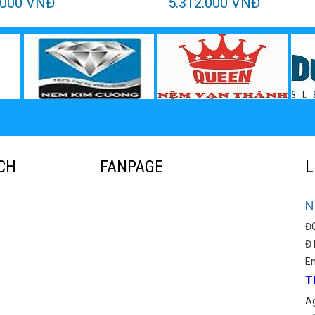
.000 VNĐ
5.312.000 VNĐ
CH
FANPAGE
L
N
ĐC
ĐT
E
T
Ag