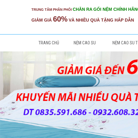
CHĂN RA GỐI NỆM CHÍNH HÃ
TRUNG TÂM PHÂN PHỐI
60%
GIẢM GIÁ
VÀ NHIỀU QUÀ TẶNG HẤP DẪN
TRANG CHỦ
NỆM CAO SU
NỆM CAO SU 