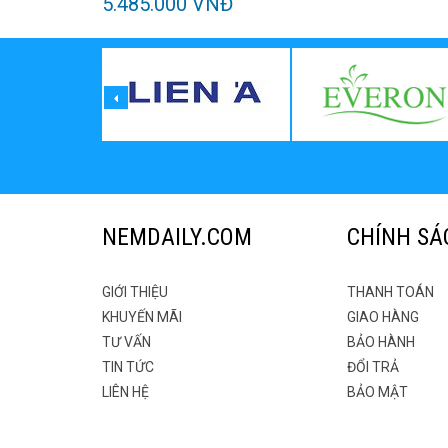
5.485.000 VNĐ
NEMDAILY.COM
CHÍNH SÁ
GIỚI THIỆU
THANH TOÁN
KHUYẾN MÃI
GIAO HÀNG
TƯ VẤN
BẢO HÀNH
TIN TỨC
ĐỔI TRẢ
LIÊN HỆ
BẢO MẬT