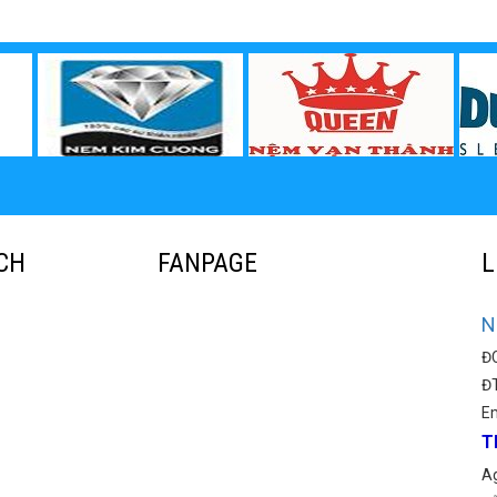
CH
FANPAGE
L
N
ĐC
ĐT
E
T
Ag