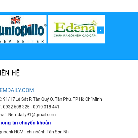
IÊN HỆ
EMDAILY.COM
: 91/17 Lê Sát P. Tân Quý Q. Tân Phú. TP Hồ Chí Minh
: 0932 608 325 - 0919 018 441
mail: Nemdaily91@gmail.com
hông tin chuyển khoản
ribank HCM - chi nhánh Tân Sơn Nhì