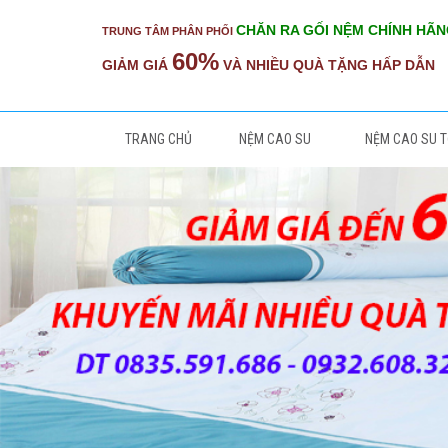
CHĂN RA GỐI NỆM CHÍNH HÃ
TRUNG TÂM PHÂN PHỐI
60%
GIẢM GIÁ
VÀ NHIỀU QUÀ TẶNG HẤP DẪN
TRANG CHỦ
NỆM CAO SU
NỆM CAO SU 