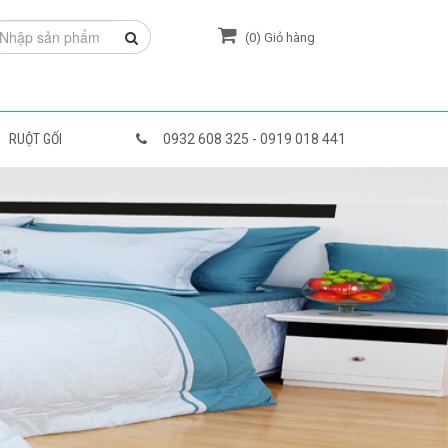
(
0
) Giỏ hàng
RUỘT GỐI
0932 608 325 - 0919 018 441