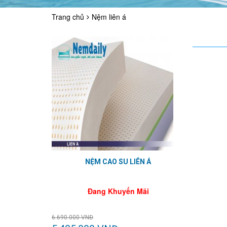
Trang chủ
Nệm liên á
NỆM CAO SU LIÊN Á
Đang Khuyến Mãi
6.690.000 VNĐ