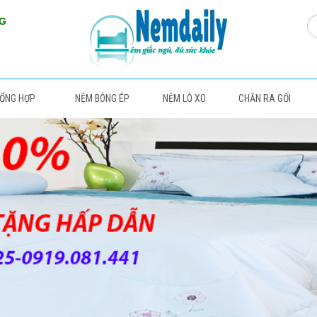
NG
TỔNG HỢP
NỆM BÔNG ÉP
NỆM LÒ XO
CHĂN RA GỐI