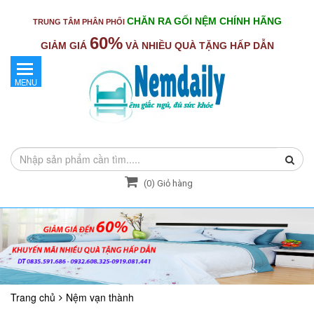
CHĂN RA GỐI NỆM CHÍNH HÃNG
TRUNG TÂM PHÂN PHỐI
60%
GIẢM GIÁ
VÀ NHIỀU QUÀ TẶNG HẤP DẪN
MENU
(
0
) Giỏ hàng
Trang chủ
Nệm vạn thành