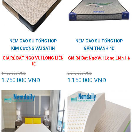
NỆM CAO SU TỔNG HỢP
NỆM CAO SU TỔNG HỢP
KIM CƯƠNG VẢI SATIN
GẤM THÀNH 4D
GIÁ RẺ BẤT NGỜ VUI LÒNG LIÊN
Giá Rẻ Bất Ngờ Vui Lòng Liên Hệ
HỆ
1.760.000 VNĐ
2.875.000 VNĐ
1.750.000 VNĐ
1.150.000 VNĐ