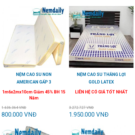
NỆM CAO SU NON
NỆM CAO SU THẮNG LỢI
AMERICAN GẤP 3
GOLD LATEX
1m6x2mx10cm Giảm 45% BH 15
LIÊN HỆ CÓ GIÁ TỐT NHẤT
Năm
1.636.364 VNĐ
3.272.727 VNĐ
800.000 VNĐ
1.950.000 VNĐ