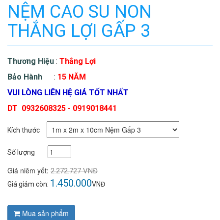
NỆM CAO SU NON
THẮNG LỢI GẤP 3
Thương Hiệu
:
Thắng Lợi
Bảo Hành
:
15 NĂM
VUI LÒNG LIÊN HỆ GIÁ TỐT NHẤT
DT 0932608325 - 0919018441
Kích thước
Số lượng
Giá niêm yết:
2.272.727
VNĐ
1.450.000
Giá giảm còn:
VNĐ
Mua sản phẩm