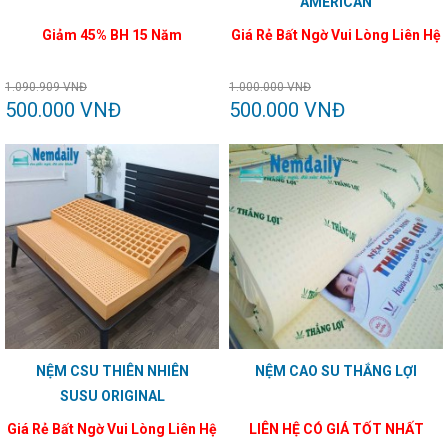
AMERICAN
Giảm 45% BH 15 Năm
Giá Rẻ Bất Ngờ Vui Lòng Liên Hệ
1.090.909 VNĐ
1.000.000 VNĐ
500.000 VNĐ
500.000 VNĐ
NỆM CSU THIÊN NHIÊN
NỆM CAO SU THẮNG LỢI
SUSU ORIGINAL
Giá Rẻ Bất Ngờ Vui Lòng Liên Hệ
LIÊN HỆ CÓ GIÁ TỐT NHẤT