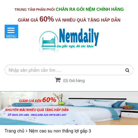
CHĂN RA GỐI NỆM CHÍNH HÃNG
TRUNG TÂM PHÂN PHỐI
60%
GIẢM GIÁ
VÀ NHIỀU QUÀ TẶNG HẤP DẪN
MENU
(
0
) Giỏ hàng
Trang chủ
Nệm cao su non thắng lợi gấp 3