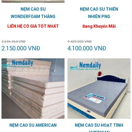
NỆM CAO SU
NỆM CAO SU THIÊN
WONDERFOAM THẮNG
NHIÊN PNG
LỢI
LIÊN HỆ CÓ GIÁ TỐT NHẤT
Đang Khuyến Mãi
3.636.364 VNĐ
9.420.000 VNĐ
2.150.000 VNĐ
4.100.000 VNĐ
NỆM CAO SU AMERICAN
NỆM CAO SU HOẠT TÍNH