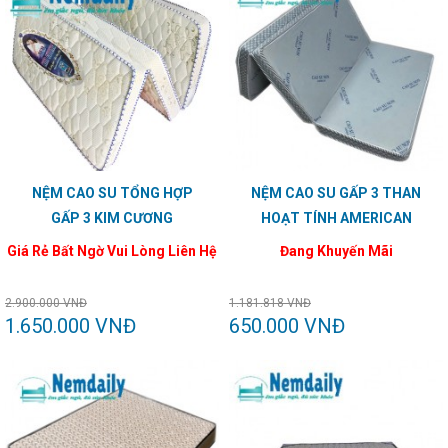
NỆM CAO SU TỔNG HỢP
NỆM CAO SU GẤP 3 THAN
GẤP 3 KIM CƯƠNG
HOẠT TÍNH AMERICAN
Giá Rẻ Bất Ngờ Vui Lòng Liên Hệ
Đang Khuyến Mãi
2.900.000 VNĐ
1.181.818 VNĐ
1.650.000 VNĐ
650.000 VNĐ