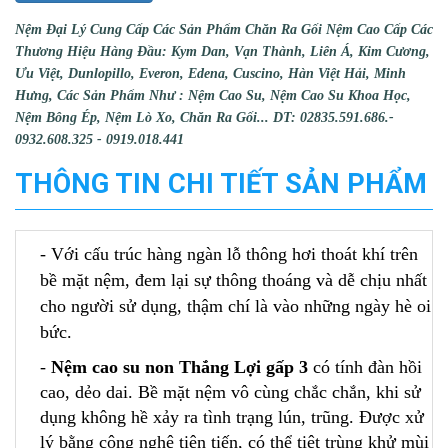
Nệm Đại Lý Cung Cấp Các Sản Phẩm Chăn Ra Gối Nệm Cao Cấp Các
Thương Hiệu Hàng Đầu: Kym Dan, Vạn Thành, Liên Á, Kim Cương,
Ưu Việt, Dunlopillo, Everon, Edena, Cuscino, Hàn Việt Hải, Minh
Hưng, Các Sản Phẩm Như : Nệm Cao Su, Nệm Cao Su Khoa Học,
Nệm Bông Ép, Nệm Lò Xo, Chăn Ra Gối... DT: 02835.591.686.-
0932.608.325 - 0919.018.441
THÔNG TIN CHI TIẾT SẢN PHẨM
- Với cấu trúc hàng ngàn lỗ thông hơi thoát khí trên
bề mặt nệm, đem lại sự thông thoáng và dễ chịu nhất
cho người sử dụng, thậm chí là vào những ngày hè oi
bức.
-
Nệm cao su non Thắng Lợi gấp 3
có tính đàn hồi
cao, dẻo dai. Bề mặt nệm vô cùng chắc chắn, khi sử
dụng không hề xảy ra tình trạng lún, trũng. Được xử
lý bằng công nghệ tiên tiến, có thể tiệt trùng khử mùi