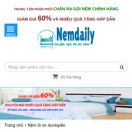
CHĂN RA GỐI NỆM CHÍNH HÃNG
TRUNG TÂM PHÂN PHỐI
60%
GIẢM GIÁ
VÀ NHIỀU QUÀ TẶNG HẤP DẪN
MENU
(
0
) Giỏ hàng
Trang chủ
Nệm lò xo dunlopillo